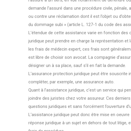
l’assuré à un tiers, en vue notamment de défendre ou
demande l’assuré dans une procédure civile, pénale, a
ou contre une réclamation dont il est l’objet ou d’obte
du dommage subi » (article L. 127-1 du code des ass
L’étendue de cette assistance varie en fonction des o
juridique peut prendre en charge la représentation et 
les frais de médecin expert, ces frais sont générale
est libre de choisir son avocat. La compagnie d’assu
désigner un à sa place, sauf s’il en fait la demande.
L’assurance protection juridique peut être souscrit
compléter, par exemple, une assurance auto.
Quant à l’assistance juridique, c’est un service qui 
joindre des juristes chez votre assureur. Ces dernier
questions juridiques et sans forcément l’ouverture d’u
L’assistance juridique peut donc être mise en oeuvre 
réponse juridique à un sujet en dehors de tout litige, e