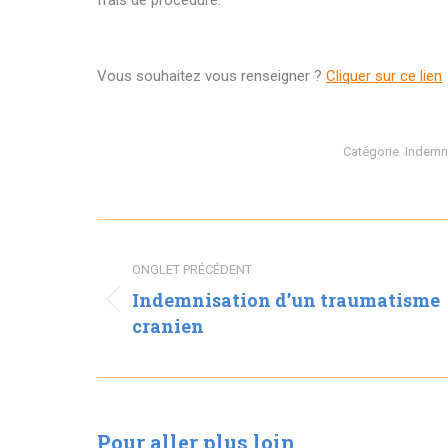
frais de procédure.
Vous souhaitez vous renseigner ?
Cliquer sur ce lien
Catégorie
Indemni
NAVIGATION
DE
ONGLET PRÉCÉDENT
COMMENTAIRE
Indemnisation d’un traumatisme
Onglet
cranien
précédent
Pour aller plus loin