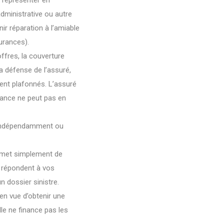
 représenter en
dministrative ou autre
nir réparation à l’amiable
urances).
ffres, la couverture
la défense de l’assuré,
ment plafonnés. L’assuré
rance ne peut pas en
e indépendamment ou
permet simplement de
s répondent à vos
n dossier sinistre.
en vue d’obtenir une
lle ne finance pas les