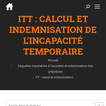
Search:
ITT : CALCUL ET
INDEMNISATION DE
L’INCAPACITÉ
TEMPORAIRE
Vous êtes ici :
Accueil
Séquelles imputables à l’accident et indemnisation des
préjudices
ITT : calcul et indemnisation…
Table des matières