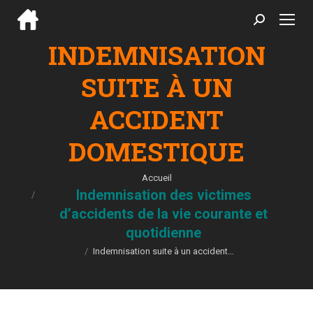
Search:
INDEMNISATION
SUITE À UN
ACCIDENT
DOMESTIQUE
Vous êtes ici :
Accueil
Indemnisation des victimes
d’accidents de la vie courante et
quotidienne
Indemnisation suite à un accident…