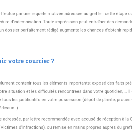
’effectue par une requête motivée adressée au greffe : cette étape co
édure d’indemnisation. Toute imprécision peut entraîner des deman
 ; un dossier parfaitement rédigé augmente les chances d’obtenir rap
ir votre courrier ?
olument contenir tous les éléments importants: exposé des faits pré
re situation et les difficultés rencontrées dans votre quotidien, … Il 
 tous les justificatifs en votre possession (dépôt de plainte, procès
édicaux…).
e adressée, par lettre recommandée avec accusé de réception à la
Victimes d’Infractions), ou remise en mains propres auprès du greff