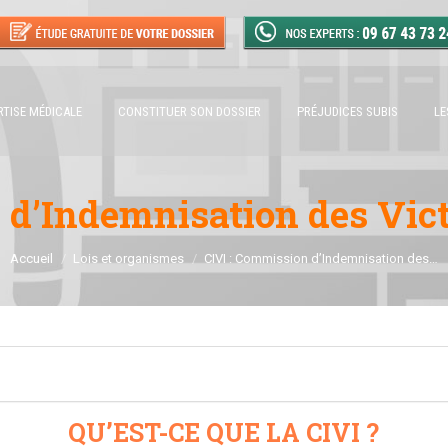
RTISE MÉDICALE
CONSTITUER SON DOSSIER
PRÉJUDICES SUBIS
LE
 d’Indemnisation des Vict
Vous êtes ici :
Accueil
Lois et organismes
CIVI : Commission d’Indemnisation des…
QU’EST-CE QUE LA CIVI ?