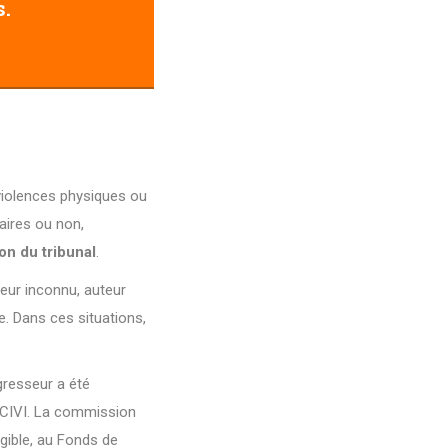
s.
violences physiques ou
aires ou non,
ion du tribunal
.
teur inconnu, auteur
. Dans ces situations,
gresseur a été
CIVI.
La commission
gible, au Fonds de