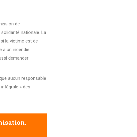
ission de
solidarité nationale. La
si la victime est de
te à un incendie
aussi demander
rsque aucun responsable
 intégrale » des
nisation.