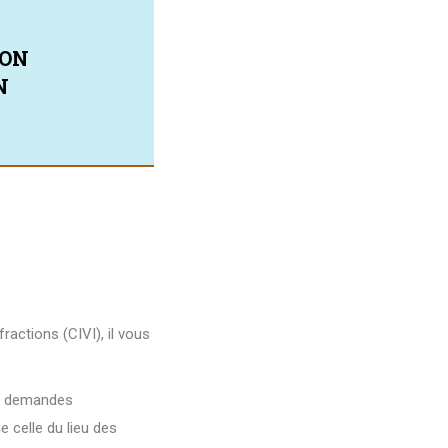
ION
N
actions (CIVI), il vous
es demandes
e celle du lieu des