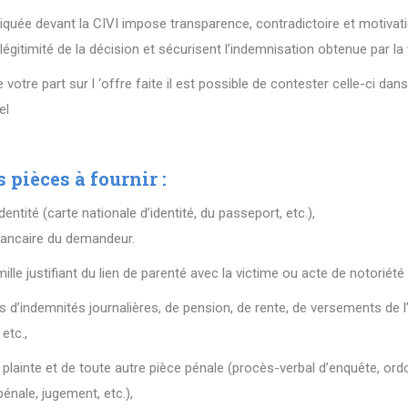
liquée devant la CIVI impose transparence, contradictoire et motivat
légitimité de la décision et sécurisent l’indemnisation obtenue par la 
otre part sur l ‘offre faite il est possible de contester celle-ci dan
el
s pièces à fournir :
dentité (carte nationale d’identité, du passeport, etc.),
 bancaire du demandeur.
mille justifiant du lien de parenté avec la victime ou acte de notoriété 
fs d’indemnités journalières, de pension, de rente, de versements de l
 etc.,
 plainte et de toute autre pièce pénale (procès-verbal d’enquête, or
pénale, jugement, etc.),