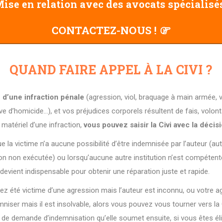
ise en relation avec des avocats spécialisé
CONTACTEZ-NOUS !
QUAND FAIRE APPEL À LA CIVI ?
 d’une infraction pénale
(agression, viol, braquage à main armée, 
ve d’homicide…), et vos préjudices corporels résultent de fais, volont
 matériel d’une infraction,
vous pouvez saisir la Civi avec la décis
ue la victime n’a aucune possibilité d’être indemnisée par l’auteur (au
n non exécutée) ou lorsqu’aucune autre institution n’est compétente
» devient indispensable pour obtenir une réparation juste et rapide.
ez été victime d’une agression mais l’auteur est inconnu, ou votre a
ser mais il est insolvable, alors vous pouvez vous tourner vers la 
 de demande d’indemnisation qu’elle soumet ensuite, si vous êtes éli